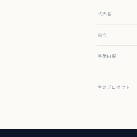
代表者
設立
事業内容
主要プロダクト